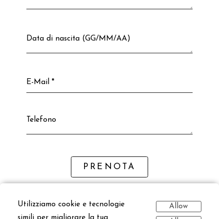
Data di nascita (GG/MM/AA)
E-Mail *
Telefono
PRENOTA
* i dati raccolti hanno valore esclusivamente per
Utilizziamo cookie e tecnologie
avere la tessera dell'associazione e permettere
Allow
simili per migliorare la tua