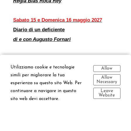
Regia Blas Roca Rey
Sabato 15 e Domenica 16 maggio 2027
Diario di un deficiente
di e con Augusto Fornari
Programma degli spettacoli
Utilizziamo cookie e tecnologie
Allow
simili per migliorare la tua
Allow
Necessary
esperienza su questo sito Web. Per
Leave
continuare a navigare in questo
Website
sito web devi accettare.